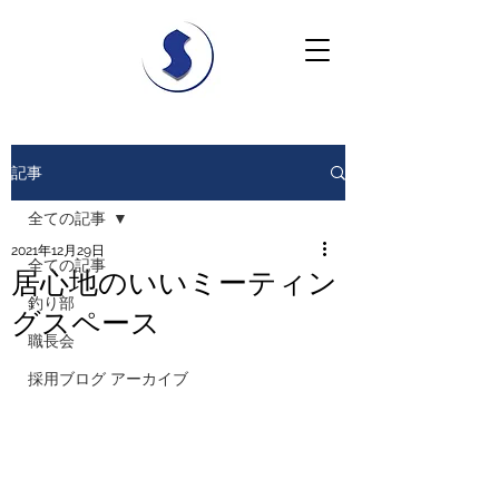
記事
全ての記事
2021年12月29日
全ての記事
居心地のいいミーティン
釣り部
グスペース
職長会
採用ブログ アーカイブ