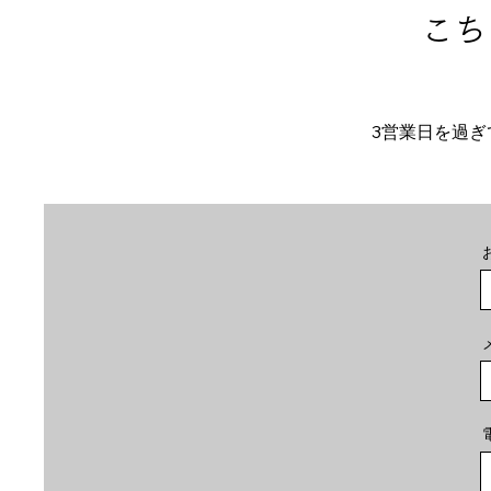
​こ
3営業日を過ぎ